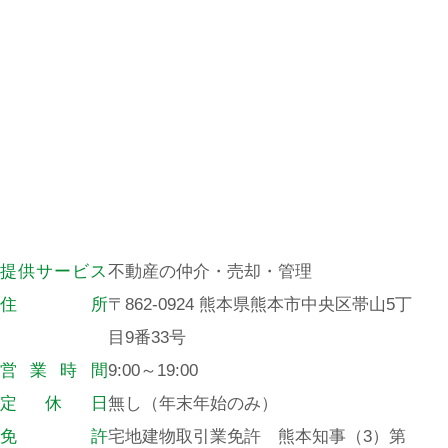
提
供
サ
ー
ビ
ス
不動産の仲介・売却・管理
住
所
〒862-0924 熊本県熊本市中央区帯山5丁
目9番33号
営
業
時
間
9:00～19:00
定
休
日
無し（年末年始のみ）
免
許
宅地建物取引業免許 熊本知事（3）第