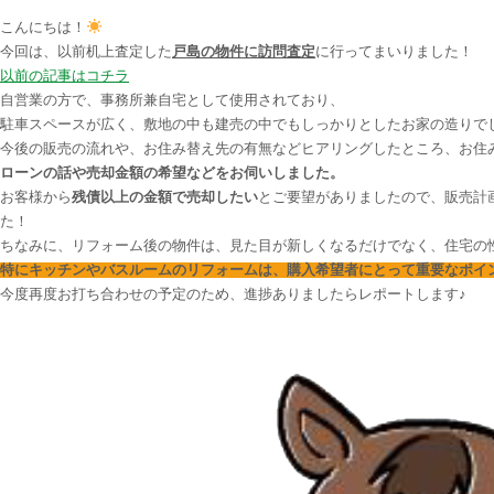
こんにちは！
今回は、以前机上査定した
戸島の物件に訪問査定
に行ってまいりました！
以前の記事はコチラ
自営業の方で、事務所兼自宅として使用されており、
駐車スペースが広く、敷地の中も建売の中でもしっかりとしたお家の造りで
今後の販売の流れや、お住み替え先の有無などヒアリングしたところ、お住
ローンの話や売却金額の希望などをお伺いしました。
お客様から
残債以上の金額で売却したい
とご要望がありましたので、販売計
た！
ちなみに、リフォーム後の物件は、見た目が新しくなるだけでなく、住宅の
特にキッチンやバスルームのリフォームは、購入希望者にとって重要なポイ
今度再度お打ち合わせの予定のため、進捗ありましたらレポートします♪