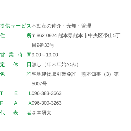
提
供
サ
ー
ビ
ス
不動産の仲介・売却・管理
住
所
〒862-0924 熊本県熊本市中央区帯山5丁
目9番33号
営
業
時
間
9:00～19:00
定
休
日
無し（年末年始のみ）
免
許
宅地建物取引業免許 熊本知事（3）第
5007号
T
E
L
096-383-3663
F
A
X
096-300-3263
代
表
者
森本研太